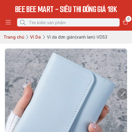
BEE BEE MART - SIÊU THI ĐỒNG GIÁ 18K
0
Trang chủ
Ví Da
Ví da đơn giản(xanh lam)-VD53