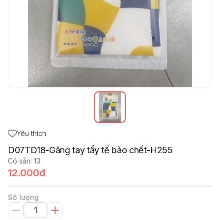
Yêu thích
D07TD18-Găng tay tẩy tế bào chết-H255
Có sẵn
:
13
12.000đ
Số lượng