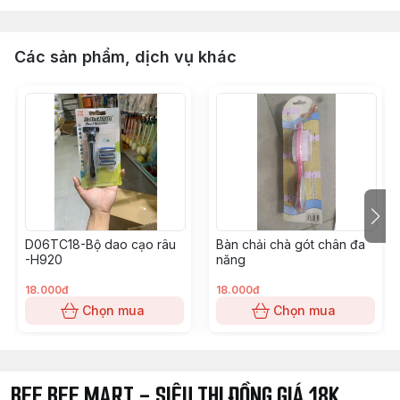
Các sản phẩm, dịch vụ khác
D06TC18-Bộ dao cạo râu
Bàn chải chà gót chân đa
-H920
năng
18.000đ
18.000đ
Chọn mua
Chọn mua
BEE BEE MART - SIÊU THI ĐỒNG GIÁ 18K