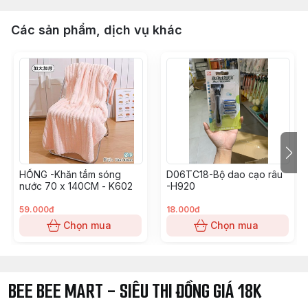
Các sản phẩm, dịch vụ khác
HỒNG -Khăn tắm sóng
D06TC18-Bộ dao cạo râu
nước 70 x 140CM - K602
-H920
59.000đ
18.000đ
Chọn mua
Chọn mua
BEE BEE MART - SIÊU THI ĐỒNG GIÁ 18K