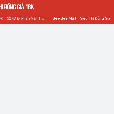
I ĐỒNG GIÁ 18K
8K
527D Đ. Phan Văn Trị, Phường 5, Gò Vấp, Hồ Chí Minh
Bee Bee Mart
Siêu Thị Đồng Giá