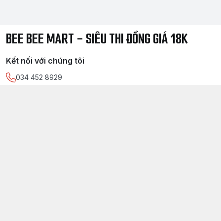
BEE BEE MART - SIÊU THI ĐỒNG GIÁ 18K
Kết nối với chúng tôi
034 452 8929
https://www.facebook.com/
sieuthidonggia18k/
034 452 8929
Chính sách
Điều kiện giao dịch chung
Chính sách bảo mật thông tin khách hàng
Chính sách thanh toán
Chính sách vận chuyển & giao nhận