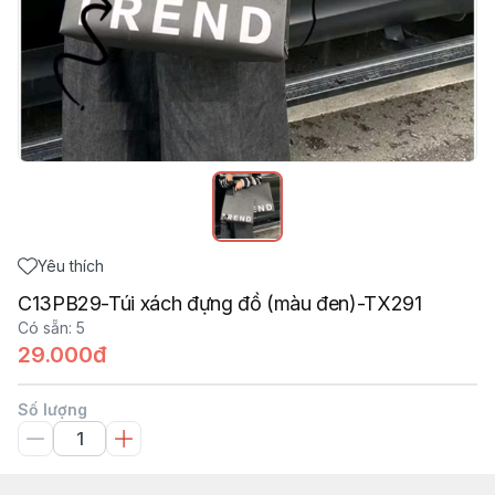
Yêu thích
C13PB29-Túi xách đựng đồ (màu đen)-TX291
Có sẵn
:
5
29.000đ
Số lượng