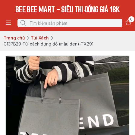
BEE BEE MART - SIÊU THI ĐỒNG GIÁ 18K
0
Trang chủ
Túi Xách
C13PB29-Túi xách đựng đồ (màu đen)-TX291