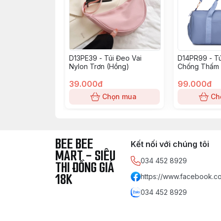
D13PE39 - Túi Đeo Vai
D14PR99 - Tú
Nylon Trơn (Hồng)
Chống Thấm 
Nhạt)
39.000đ
99.000đ
Chọn mua
Ch
BEE BEE
Kết nối với chúng tôi
MART - SIÊU
034 452 8929
THI ĐỒNG GIÁ
18K
https://www.facebook.co
034 452 8929