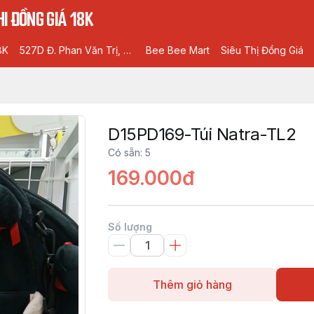
I ĐỒNG GIÁ 18K
8K
527D Đ. Phan Văn Trị, Phường 5, Gò Vấp, Hồ Chí Minh
Bee Bee Mart
Siêu Thị Đồng Giá
D15PD169-Túi Natra-TL2
Có sẵn
:
5
169.000đ
Số lượng
Thêm giỏ hàng