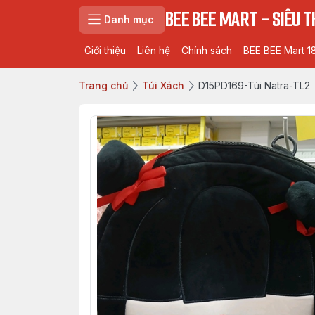
BEE BEE MART - SIÊU TH
Danh mục
Giới thiệu
Liên hệ
Chính sách
BEE BEE Mart 1
Trang chủ
Túi Xách
D15PD169-Túi Natra-TL2