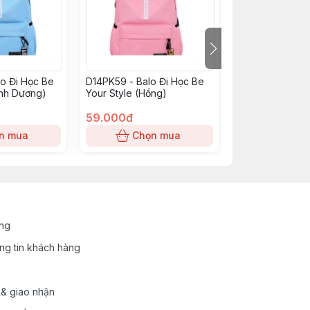
o Đi Học Be
D14PK59 - Balo Đi Học Be
D14PH99 - Túi 
anh Dương)
Your Style (Hồng)
Trang Nữ (Đen)
59.000đ
99.000đ
n mua
Chọn mua
Chọn
ung
ng tin khách hàng
 & giao nhận