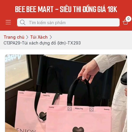
BEE BEE MART - SIÊU THI ĐỒNG GIÁ 18K
0
Trang chủ
Túi Xách
C13PA29-Túi xách đựng đồ (lớn)-TX293