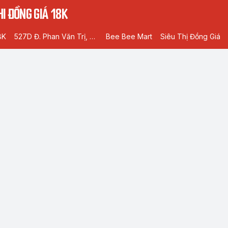
I ĐỒNG GIÁ 18K
8K
527D Đ. Phan Văn Trị, Phường 5, Gò Vấp, Hồ Chí Minh
Bee Bee Mart
Siêu Thị Đồng Giá