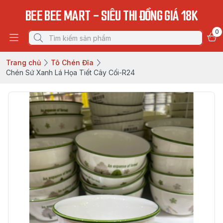
BEE BEE MART - SIÊU THI ĐỒNG GIÁ 18K
0
Trang chủ
Tô Chén Đĩa
Chén Sứ Xanh Lá Họa Tiết Cây Cối-R24