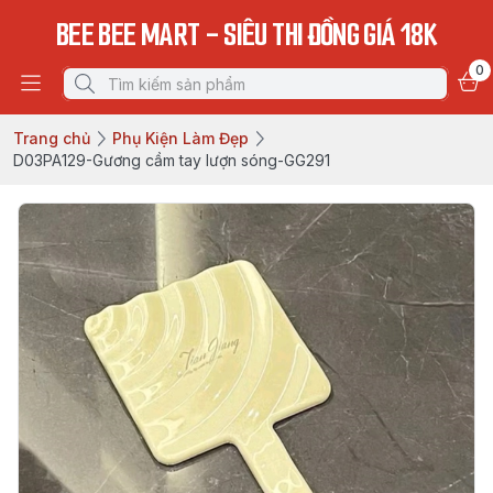
BEE BEE MART - SIÊU THI ĐỒNG GIÁ 18K
0
Trang chủ
Phụ Kiện Làm Đẹp
D03PA129-Gương cầm tay lượn sóng-GG291