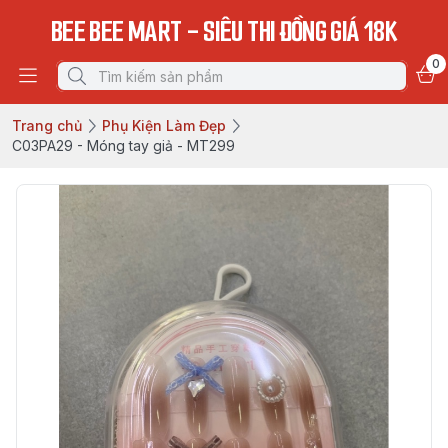
BEE BEE MART - SIÊU THI ĐỒNG GIÁ 18K
0
Trang chủ
Phụ Kiện Làm Đẹp
C03PA29 - Móng tay giả - MT299