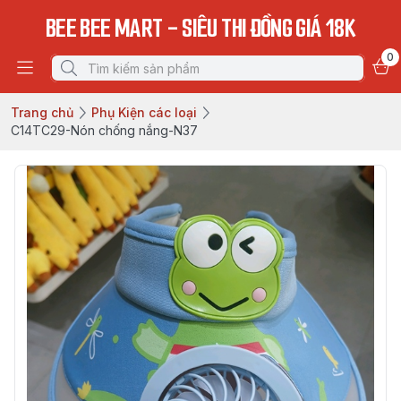
BEE BEE MART - SIÊU THI ĐỒNG GIÁ 18K
0
Trang chủ
Phụ Kiện các loại
C14TC29-Nón chống nắng-N37