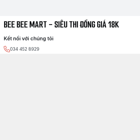
BEE BEE MART - SIÊU THI ĐỒNG GIÁ 18K
Kết nối với chúng tôi
034 452 8929
https://www.facebook.com/
sieuthidonggia18k/
034 452 8929
Chính sách
Điều kiện giao dịch chung
Chính sách bảo mật thông tin khách hàng
Chính sách thanh toán
Chính sách vận chuyển & giao nhận