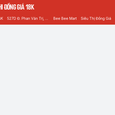
I ĐỒNG GIÁ 18K
8K
527D Đ. Phan Văn Trị, Phường 5, Gò Vấp, Hồ Chí Minh
Bee Bee Mart
Siêu Thị Đồng Giá