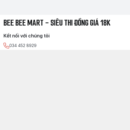
BEE BEE MART - SIÊU THI ĐỒNG GIÁ 18K
Kết nối với chúng tôi
034 452 8929
https://www.facebook.com/
sieuthidonggia18k/
034 452 8929
Chính sách
Điều kiện giao dịch chung
Chính sách bảo mật thông tin khách hàng
Chính sách thanh toán
Chính sách vận chuyển & giao nhận