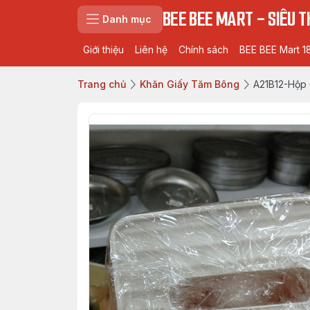
BEE BEE MART - SIÊU TH
Danh mục
Giới thiệu
Liên hệ
Chính sách
BEE BEE Mart 1
Trang chủ
Khăn Giấy Tăm Bông
A21B12-Hộp 