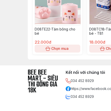
D08TE22-Tăm bông cho
D08TC18-Tă
bé
bé - TB1
22.000đ
18.000đ
Chọn mua
Ch
BEE BEE
Kết nối với chúng tôi
MART - SIÊU
034 452 8929
THI ĐỒNG GIÁ
18K
https://www.facebook.co
034 452 8929