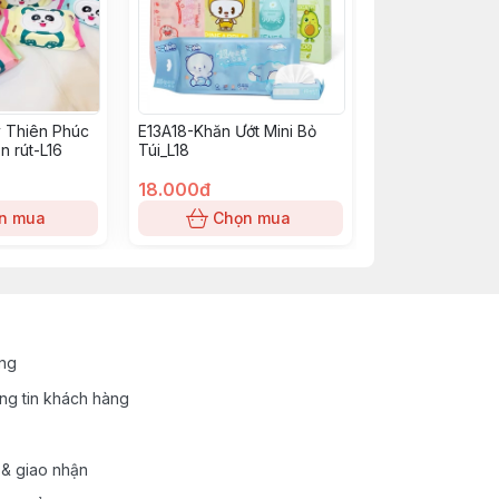
 Thiên Phúc
E13A18-Khăn Ướt Mini Bỏ
n rút-L16
Túi_L18
18.000đ
n mua
Chọn mua
ung
ng tin khách hàng
 & giao nhận