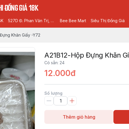
I ĐỒNG GIÁ 18K
8K
527D Đ. Phan Văn Trị, Phường 5, Gò Vấp, Hồ Chí Minh
Bee Bee Mart
Siêu Thị Đồng Giá
Đựng Khăn Giấy -Y72
A21B12-Hộp Đựng Khăn Gi
Có sẵn
:
24
12.000đ
Số lượng
Thêm giỏ hàng