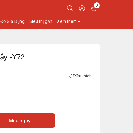
0
Đồ Gia Dụng
Siêu thị gần
Xem thêm
ấy -Y72
Yêu thích
Mua ngay