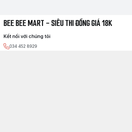
BEE BEE MART - SIÊU THI ĐỒNG GIÁ 18K
Kết nối với chúng tôi
034 452 8929
https://www.facebook.com/
sieuthidonggia18k/
034 452 8929
Chính sách
Điều kiện giao dịch chung
Chính sách bảo mật thông tin khách hàng
Chính sách thanh toán
Chính sách vận chuyển & giao nhận