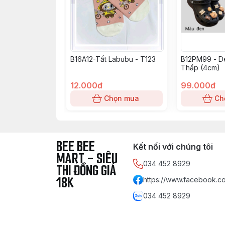
B16A12-Tất Labubu - T123
B12PM99 - D
Thấp (4cm)
12.000đ
99.000đ
Chọn mua
Ch
BEE BEE
Kết nối với chúng tôi
MART - SIÊU
034 452 8929
THI ĐỒNG GIÁ
18K
https://www.facebook.co
034 452 8929