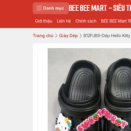
BEE BEE MART - SIÊU TH
Danh mục
Giới thiệu
Liên hệ
Chính sách
BEE BEE Mart 1
Trang chủ
Giày Dép
B12PJ89-Dép Hello Kitty