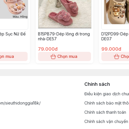
ép Sục Nữ Đế
B15PB79-Dép lông đi trong
D12PD99-Dép 
nhà-DE57
DE07
79.000đ
99.000đ
ọn mua
Chọn mua
Chọ
Chính sách
Điều kiện giao dịch ch
m/sieuthidonggia18k/
Chính sách bảo mật thô
Chính sách thanh toán
Chính sách vận chuyển