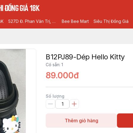
I ĐỒNG GIÁ 18K
8K
527D Đ. Phan Văn Trị, Phường 5, Gò Vấp, Hồ Chí Minh
Bee Bee Mart
Siêu Thị Đồng Giá
B12PJ89-Dép Hello Kitty
Có sẵn
:
1
89.000đ
Số lượng
Thêm giỏ hàng