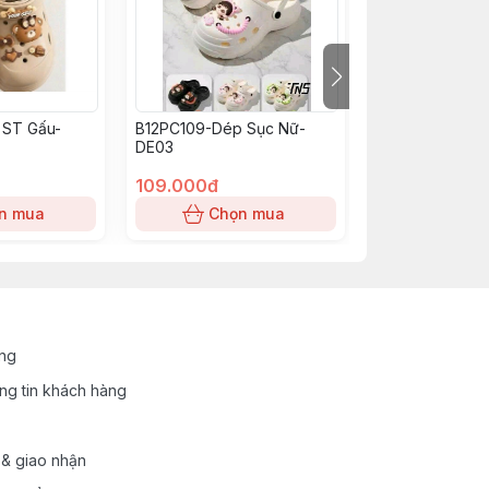
ST Gấu-
B12PC109-Dép Sục Nữ-
Dép Sục Gấu L
DE03
109.000đ
99.000đ
n mua
Chọn mua
Chọn
ung
ng tin khách hàng
 & giao nhận