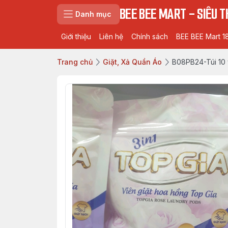
BEE BEE MART - SIÊU TH
Danh mục
Giới thiệu
Liên hệ
Chính sách
BEE BEE Mart 1
Trang chủ
Giặt, Xả Quần Áo
B08PB24-Túi 10 