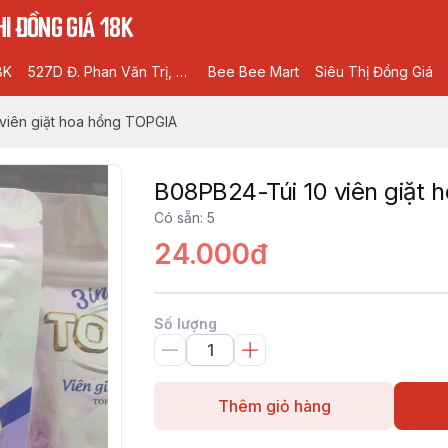
I ĐỒNG GIÁ 18K
8K
527D Đ. Phan Văn Trị, Phường 5, Gò Vấp, Hồ Chí Minh
Bee Bee Mart
Siêu Thị Đồng Giá
viên giặt hoa hồng TOPGIA
B08PB24-Túi 10 viên giặt
Có sẵn
:
5
24.000đ
Số lượng
Thêm giỏ hàng