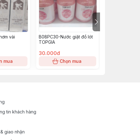
hơm vải
B08PC30-Nước giặt đồ lót
B09PE20-Nước 
TOPGIA
Comfort Tím 50
30.000đ
20.000đ
n mua
Chọn mua
Chọn
ung
ng tin khách hàng
 & giao nhận