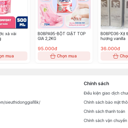
c xả vải
B08PA95-BỘT GIẶT TOP
B08PD36-Xịt t
g
GIA 2,2KG
hương vanilla
95.000đ
36.000đ
ọn mua
Chọn mua
Chọ
Chính sách
Điều kiện giao dịch ch
m/sieuthidonggia18k/
Chính sách bảo mật thô
Chính sách thanh toán
Chính sách vận chuyển