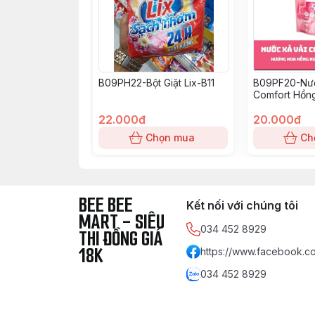
B09PH22-Bột Giặt Lix-B11
B09PF20-Nướ
Comfort Hồn
22.000đ
20.000đ
Chọn mua
Ch
BEE BEE
Kết nối với chúng tôi
MART - SIÊU
034 452 8929
THI ĐỒNG GIÁ
18K
https://www.facebook.co
034 452 8929