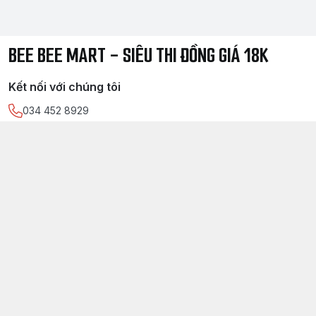
BEE BEE MART - SIÊU THI ĐỒNG GIÁ 18K
Kết nối với chúng tôi
034 452 8929
https://www.facebook.com/
sieuthidonggia18k/
034 452 8929
Chính sách
Điều kiện giao dịch chung
Chính sách bảo mật thông tin khách hàng
Chính sách thanh toán
Chính sách vận chuyển & giao nhận