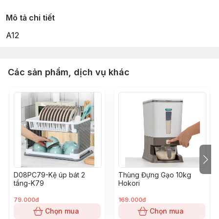
Mô tả chi tiết
A12
Các sản phẩm, dịch vụ khác
D08PC79-Kệ úp bát 2
Thùng Đựng Gạo 10kg
tầng-K79
Hokori
79.000đ
169.000đ
Chọn mua
Chọn mua