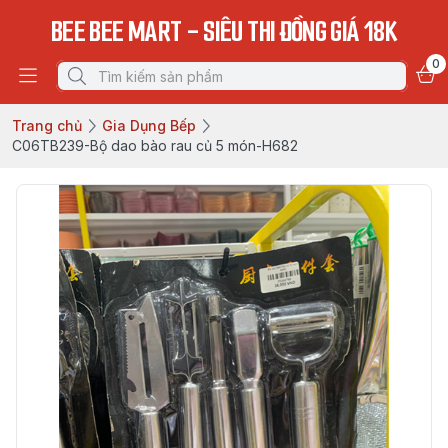
BEE BEE MART - SIÊU THI ĐỒNG GIÁ 18K
0
Trang chủ
Gia Dụng Bếp
C06TB239-Bộ dao bào rau củ 5 món-H682