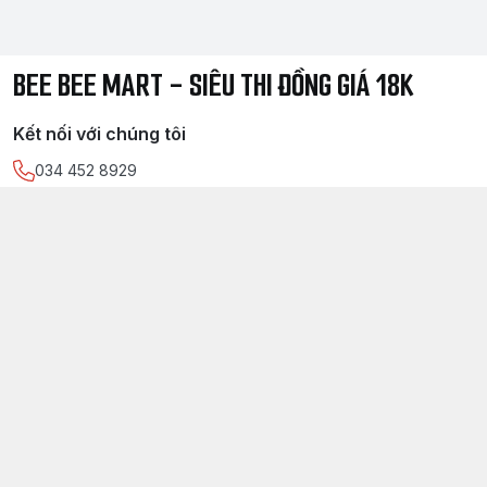
BEE BEE MART - SIÊU THI ĐỒNG GIÁ 18K
Kết nối với chúng tôi
034 452 8929
https://www.facebook.com/
sieuthidonggia18k/
034 452 8929
Chính sách
Điều kiện giao dịch chung
Chính sách bảo mật thông tin khách hàng
Chính sách thanh toán
Chính sách vận chuyển & giao nhận