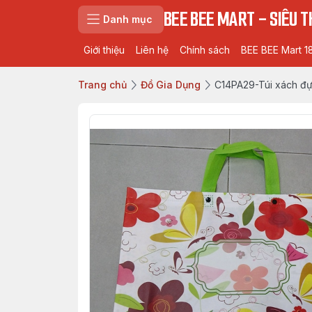
BEE BEE MART - SIÊU TH
Danh mục
Giới thiệu
Liên hệ
Chính sách
BEE BEE Mart 1
Trang chủ
Đồ Gia Dụng
C14PA29-Túi xách đ