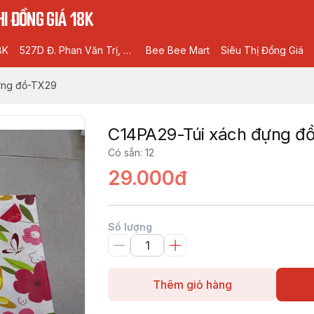
I ĐỒNG GIÁ 18K
8K
527D Đ. Phan Văn Trị, Phường 5, Gò Vấp, Hồ Chí Minh
Bee Bee Mart
Siêu Thị Đồng Giá
ựng đồ-TX29
C14PA29-Túi xách đựng đ
Có sẵn
:
12
29.000đ
Số lượng
Thêm giỏ hàng