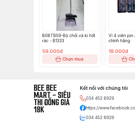
B08TB59-Bộ chổi và ki hốt
Vỉ 4 viên pin
rác - B1333
chính hãng
59.000đ
18.000đ
Chọn mua
Ch
BEE BEE
Kết nối với chúng tôi
MART - SIÊU
034 452 8929
THI ĐỒNG GIÁ
18K
https://www.facebook.co
034 452 8929