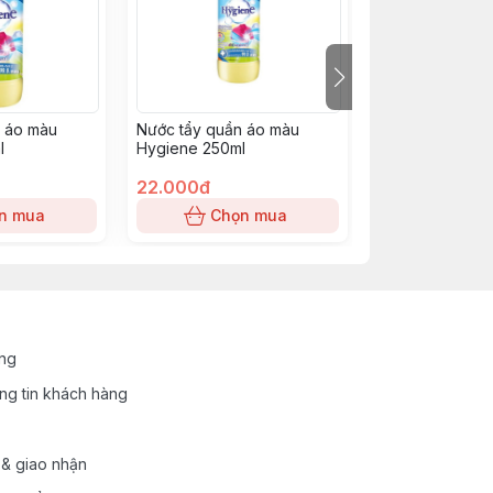
n áo màu
Nước tẩy quần áo màu
Bộ 3 Hộp Thực
l
Hygiene 250ml
Hokori
22.000đ
69.000đ
n mua
Chọn mua
Chọn
ung
ng tin khách hàng
 & giao nhận