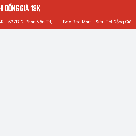
I ĐỒNG GIÁ 18K
8K
527D Đ. Phan Văn Trị, Phường 5, Gò Vấp, Hồ Chí Minh
Bee Bee Mart
Siêu Thị Đồng Giá