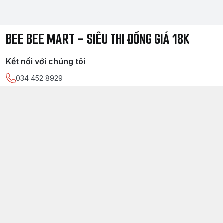
BEE BEE MART - SIÊU THI ĐỒNG GIÁ 18K
Kết nối với chúng tôi
034 452 8929
https://www.facebook.com/
sieuthidonggia18k/
034 452 8929
Chính sách
Điều kiện giao dịch chung
Chính sách bảo mật thông tin khách hàng
Chính sách thanh toán
Chính sách vận chuyển & giao nhận