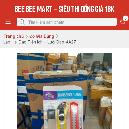
BEE BEE MART - SIÊU THI ĐỒNG GIÁ 18K
0
Trang chủ
Đồ Gia Dụng
Lắp Hai Dao Tiện Ích + Lưỡi Dao-AA27