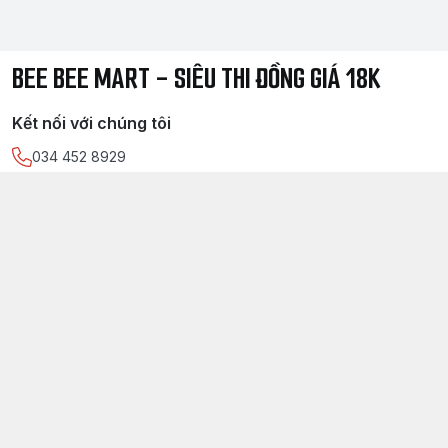
BEE BEE MART - SIÊU THI ĐỒNG GIÁ 18K
Kết nối với chúng tôi
034 452 8929
https://www.facebook.com/
sieuthidonggia18k/
034 452 8929
Chính sách
Điều kiện giao dịch chung
Chính sách bảo mật thông tin khách hàng
Chính sách thanh toán
Chính sách vận chuyển & giao nhận