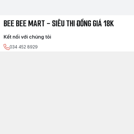
BEE BEE MART - SIÊU THI ĐỒNG GIÁ 18K
Kết nối với chúng tôi
034 452 8929
https://www.facebook.com/
sieuthidonggia18k/
034 452 8929
Chính sách
Điều kiện giao dịch chung
Chính sách bảo mật thông tin khách hàng
Chính sách thanh toán
Chính sách vận chuyển & giao nhận