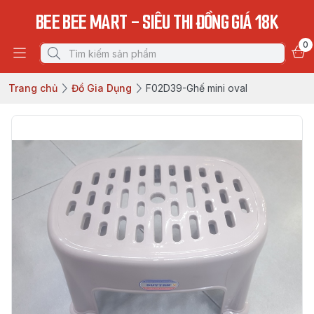
BEE BEE MART - SIÊU THI ĐỒNG GIÁ 18K
0
Trang chủ
Đồ Gia Dụng
F02D39-Ghế mini oval