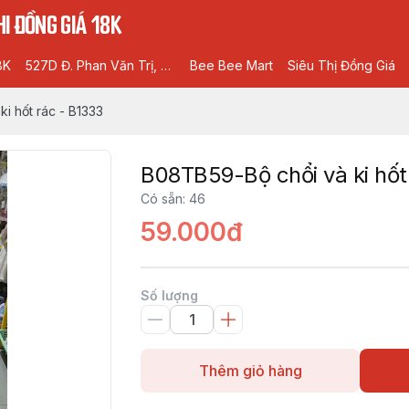
I ĐỒNG GIÁ 18K
8K
527D Đ. Phan Văn Trị, Phường 5, Gò Vấp, Hồ Chí Minh
Bee Bee Mart
Siêu Thị Đồng Giá
i hốt rác - B1333
B08TB59-Bộ chổi và ki hốt
Có sẵn
:
46
59.000đ
Số lượng
Thêm giỏ hàng