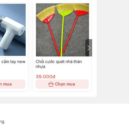
 cầm tay new
Chổi cước quét nhà thân
Chén sứ trái bơ
nhựa
39.000đ
29.000đ
n mua
Chọn mua
Chọn
ung