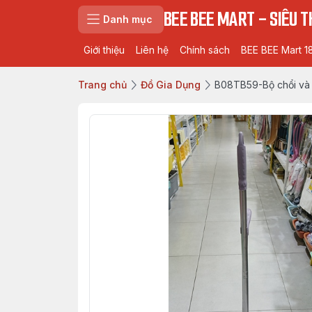
BEE BEE MART - SIÊU TH
Danh mục
Giới thiệu
Liên hệ
Chính sách
BEE BEE Mart 1
Trang chủ
Đồ Gia Dụng
B08TB59-Bộ chổi và k