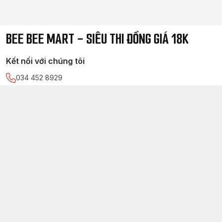
BEE BEE MART - SIÊU THI ĐỒNG GIÁ 18K
Kết nối với chúng tôi
034 452 8929
https://www.facebook.com/
sieuthidonggia18k/
034 452 8929
Chính sách
Điều kiện giao dịch chung
Chính sách bảo mật thông tin khách hàng
Chính sách thanh toán
Chính sách vận chuyển & giao nhận