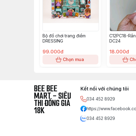
Bộ đồ chơi trang điểm
C12PC18-Rắn
DRESSING
DC24
99.000đ
18.000đ
Chọn mua
Ch
BEE BEE
Kết nối với chúng tôi
MART - SIÊU
034 452 8929
THI ĐỒNG GIÁ
18K
https://www.facebook.co
034 452 8929