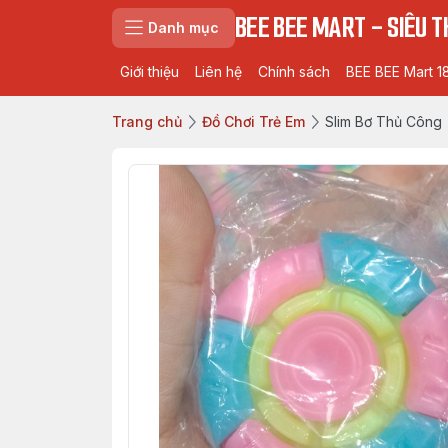
BEE BEE MART - SIÊU TH
Danh mục
Giới thiệu
Liên hệ
Chính sách
BEE BEE Mart 1
Trang chủ
Đồ Chơi Trẻ Em
Slim Bơ Thủ Công