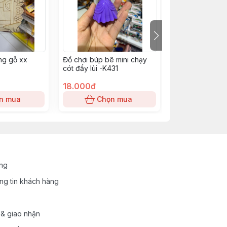
ng gỗ xx
Đồ chơi búp bê mini chạy
Trận Chiến Thẻ
cót đẩy lùi -K431
18.000đ
7.000đ
n mua
Chọn mua
Chọn
ung
ng tin khách hàng
 & giao nhận