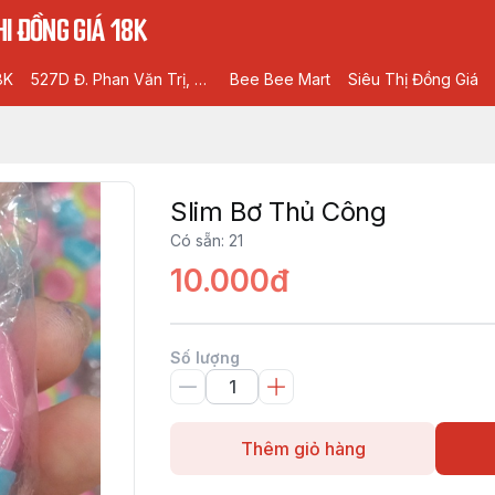
I ĐỒNG GIÁ 18K
8K
527D Đ. Phan Văn Trị, Phường 5, Gò Vấp, Hồ Chí Minh
Bee Bee Mart
Siêu Thị Đồng Giá
Slim Bơ Thủ Công
Có sẵn
:
21
10.000đ
Số lượng
Thêm giỏ hàng