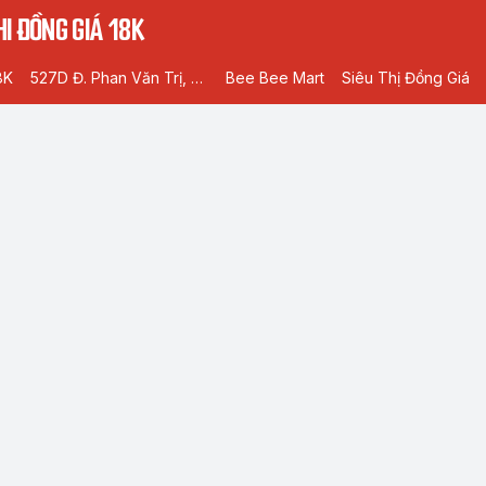
I ĐỒNG GIÁ 18K
8K
527D Đ. Phan Văn Trị, Phường 5, Gò Vấp, Hồ Chí Minh
Bee Bee Mart
Siêu Thị Đồng Giá