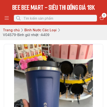
BEE BEE MART - SIÊU THI ĐỒNG GIÁ 18K
0
Trang chủ
Bình Nước Các Loại
V04S79-Bình giữ nhiệt -A409